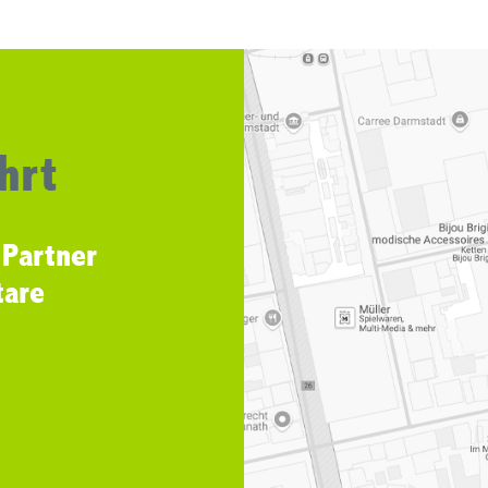
hrt
 Partner
tare